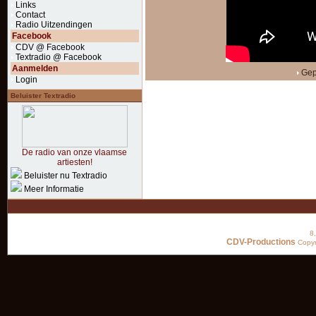
Links
Contact
Radio Uitzendingen
Facebook
CDV @ Facebook
Textradio @ Facebook
Aanmelden
Gep
Login
Beluister Textradio
De radio van onze vlaamse
artiesten!
Beluister nu Textradio
Meer Informatie
8
CDV-Productions
Copyr