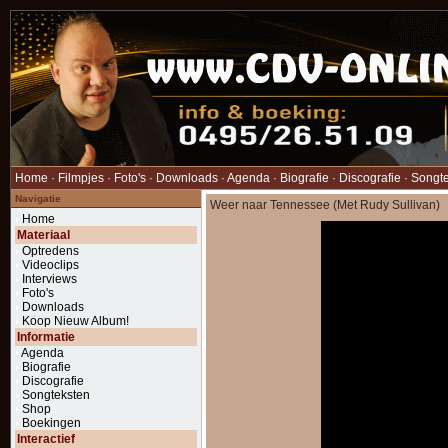
Home
·
Filmpjes
·
Foto's
·
Downloads
·
Agenda
·
Biografie
·
Discografie
·
Songt
Navigatie
Weer naar Tennessee (Met Rudy Sullivan)
Home
Materiaal
Optredens
Videoclips
Interviews
Foto's
Downloads
Koop Nieuw Album!
Informatie
Agenda
Biografie
Discografie
Songteksten
Shop
Boekingen
Interactief