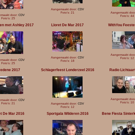
Aangemaakt door:
CDV
Foto's: 21
Aangemaakt doo
maakt door:
CDV
Foto's: 44
Foto's: 25
en met Ashley 2017
Lloret De Mar 2017
WithYou Feeste
Aangemaakt doo
Aangemaakt door:
CDV
Foto's: 12
maakt door:
CDV
Foto's: 18
Foto's: 25
edene 2017
Schlagerfeest Londerzeel 2016
Radio Lichtaar
Aangemaakt doo
maakt door:
CDV
Foto's: 10
Foto's: 21
Aangemaakt door:
CDV
Foto's: 12
et De Mar 2016
Sportgala Wilderen 2016
Bene Fiesta Sinter