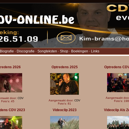
Biografie
·
Discografie
·
Songteksten
·
Shop
·
Boekingen
·
Links
tredens 2026
Optredens 2025
Optredens CD
Aangemaakt doo
maakt door:
CDV
Aangemaakt door:
CDV
Foto's: 198
Foto's: 45
Foto's: 81
dens CDV 2023
Videoclip 2023
Videoclip Als Z