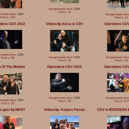
Aangemaakt door:
CDV
Foto's: 15
maakt door:
CDV
Aangemaakt doo
Foto's: 226
Foto's: 24
dens CDV 2022
Videoclip Aissa & CDV
Optredens CD
maakt door:
CDV
Aangemaakt door:
CDV
Aangemaakt doo
Foto's: 98
Foto's: 15
Foto's: 82
 Of The Models
Optredens CDV 2020
Optredens CD
Aangemaakt door:
CDV
Aangemaakt doo
maakt door:
CDV
Foto's: 49
Foto's: 127
Foto's: 20
e gast bij MENT
Videoclip: Kuduro Fiesta!
CDV in IEDEREEN