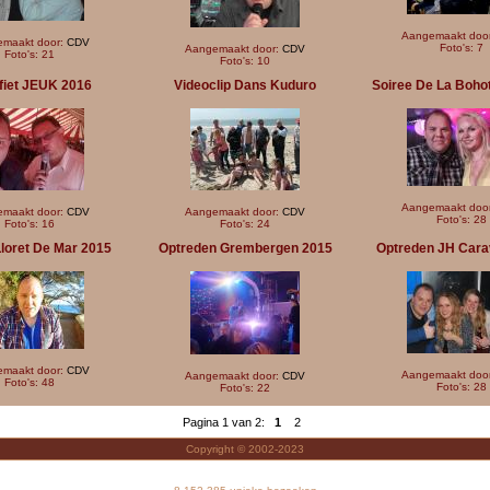
Aangemaakt doo
maakt door:
CDV
Foto's: 7
Aangemaakt door:
CDV
Foto's: 21
Foto's: 10
fiet JEUK 2016
Videoclip Dans Kuduro
Soiree De La Boho
Aangemaakt doo
maakt door:
CDV
Aangemaakt door:
CDV
Foto's: 28
Foto's: 16
Foto's: 24
loret De Mar 2015
Optreden Grembergen 2015
Optreden JH Cara
maakt door:
CDV
Aangemaakt doo
Aangemaakt door:
CDV
Foto's: 48
Foto's: 28
Foto's: 22
Pagina 1 van 2:
1
2
Copyright © 2002-2023