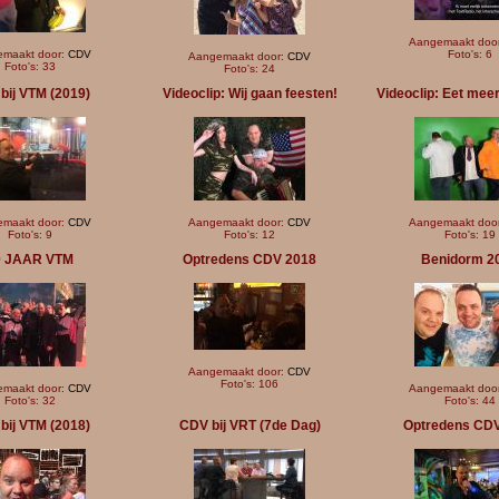
Aangemaakt doo
maakt door:
CDV
Foto's: 6
Aangemaakt door:
CDV
Foto's: 33
Foto's: 24
bij VTM (2019)
Videoclip: Wij gaan feesten!
Videoclip: Eet mee
maakt door:
CDV
Aangemaakt door:
CDV
Aangemaakt doo
Foto's: 9
Foto's: 12
Foto's: 19
0 JAAR VTM
Optredens CDV 2018
Benidorm 2
Aangemaakt door:
CDV
Foto's: 106
maakt door:
CDV
Aangemaakt doo
Foto's: 32
Foto's: 44
bij VTM (2018)
CDV bij VRT (7de Dag)
Optredens CD