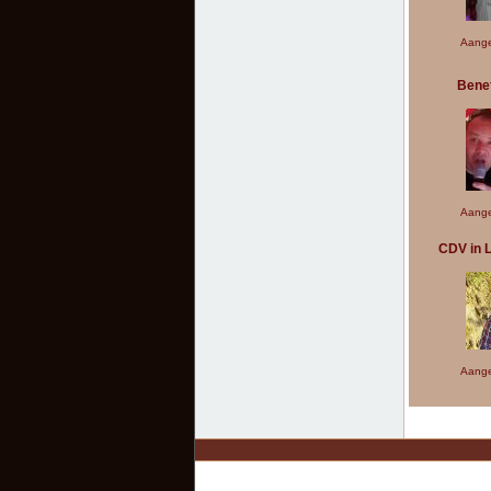
Aange
Bene
Aange
CDV in L
Aange