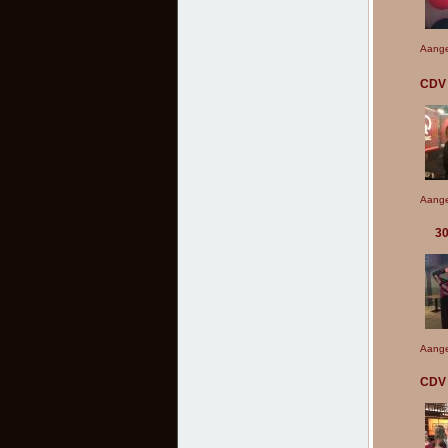
Aange
CDV 
Aange
3
Aange
CDV 