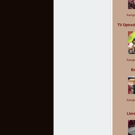
Aange
TV Optred
Aange
Br
Aange
Llor