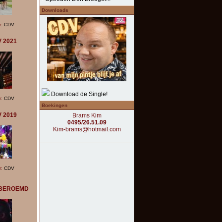
Downloads
r:
CDV
V 2021
Download de Single!
r:
CDV
Boekingen
V 2019
Brams Kim
0495/26.51.09
Kim-brams@hotmail.com
r:
CDV
 BEROEMD