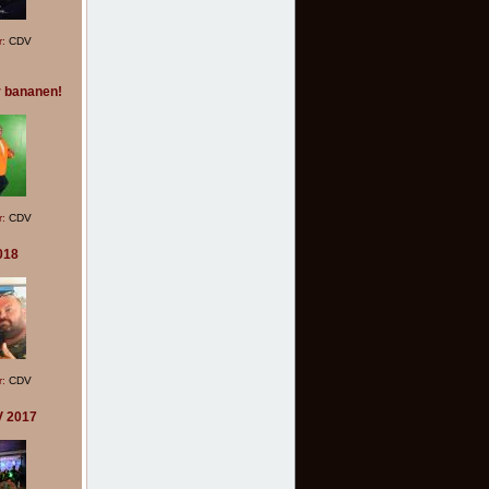
r:
CDV
r bananen!
r:
CDV
018
r:
CDV
V 2017