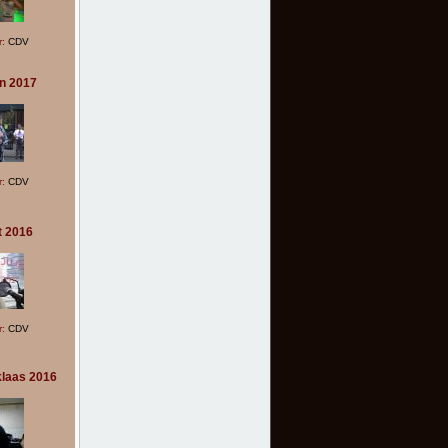
r:
CDV
n 2017
r:
CDV
t 2016
r:
CDV
klaas 2016