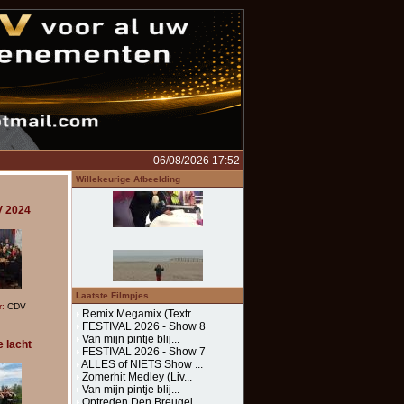
06/08/2026 17:52
Willekeurige Afbeelding
V 2024
Laatste Filmpjes
r:
CDV
Remix Megamix (Textr...
FESTIVAL 2026 - Show 8
Van mijn pintje blij...
e lacht
FESTIVAL 2026 - Show 7
ALLES of NIETS Show ...
Zomerhit Medley (Liv...
Van mijn pintje blij...
Optreden Den Breugel...