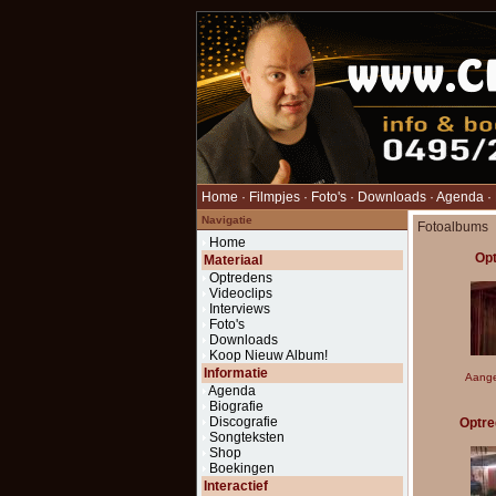
Home
·
Filmpjes
·
Foto's
·
Downloads
·
Agenda
·
Navigatie
Fotoalbums
Home
Op
Materiaal
Optredens
Videoclips
Interviews
Foto's
Downloads
Koop Nieuw Album!
Informatie
Aange
Agenda
Biografie
Discografie
Optre
Songteksten
Shop
Boekingen
Interactief