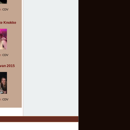
r:
CDV
te Knokke
r:
CDV
van 2015
r:
CDV