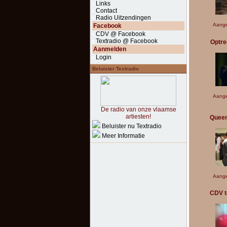
Links
Contact
Radio Uitzendingen
Aange
Facebook
CDV @ Facebook
Textradio @ Facebook
Optre
Aanmelden
Login
Beluister Textradio
Aange
De radio van onze vlaamse
artiesten!
Queen
Beluister nu Textradio
Meer Informatie
Aange
CDV t