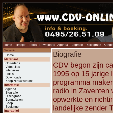
Home
·
Filmpjes
·
Foto's
·
Downloads
·
Agenda
·
Biografie
·
Discografie
·
Songt
Navigatie
Biografie
Home
Materiaal
CDV begon zijn car
Optredens
Videoclips
Interviews
1995 op 15 jarige le
Foto's
Downloads
programma maker b
Koop Nieuw Album!
Informatie
radio in Zaventen 
Agenda
Biografie
Discografie
opwerkte en richti
Songteksten
Shop
landelijke zender 
Boekingen
Interactief