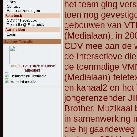
het team ging ver
Links
Contact
Radio Uitzendingen
toen nog gevestigd
Facebook
CDV @ Facebook
gebouwen van V
Textradio @ Facebook
Aanmelden
(Medialaan), in 20
Login
Beluister Textradio
CDV mee aan de 
de Interactieve di
de toenmalige V
De radio van onze vlaamse
artiesten!
(Medialaan) telete
Beluister nu Textradio
Meer Informatie
en kanaal2 en het
jongerenzender JI
Brother. Muzikaal 
in samenwerking 
die hij gaandeweg