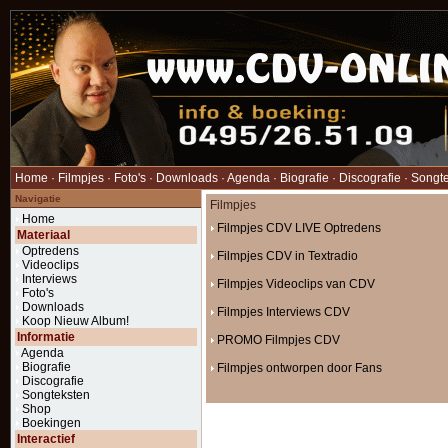
Home
·
Filmpjes
·
Foto's
·
Downloads
·
Agenda
·
Biografie
·
Discografie
·
Songt
Navigatie
Filmpjes
Home
Filmpjes CDV LIVE Optredens
Materiaal
Optredens
Filmpjes CDV in Textradio
Videoclips
Interviews
Filmpjes Videoclips van CDV
Foto's
Downloads
Filmpjes Interviews CDV
Koop Nieuw Album!
Informatie
PROMO Filmpjes CDV
Agenda
Biografie
Filmpjes ontworpen door Fans
Discografie
Songteksten
Shop
Boekingen
Interactief