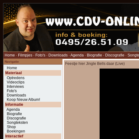
Home
·
Filmpjes
·
Foto's
·
Downloads
·
Agenda
·
Biografie
·
Discografie
·
Songt
Navigatie
Feestje hier Jingle Bells daar (Live)
Home
Materiaal
Optredens
Videoclips
Interviews
Foto's
Downloads
Koop Nieuw Album!
Informatie
Agenda
Biografie
Discografie
Songteksten
Shop
Boekingen
Interactief