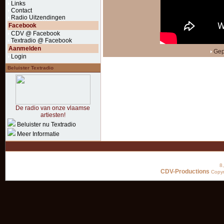
Links
Contact
Radio Uitzendingen
Facebook
CDV @ Facebook
Textradio @ Facebook
Aanmelden
Gep
Login
Beluister Textradio
De radio van onze vlaamse
artiesten!
Beluister nu Textradio
Meer Informatie
8
CDV-Productions
Copyr