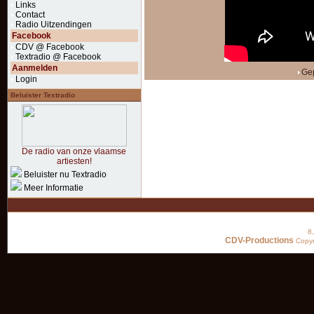
Links
Contact
Radio Uitzendingen
Facebook
CDV @ Facebook
Textradio @ Facebook
Aanmelden
Gep
Login
Beluister Textradio
De radio van onze vlaamse
artiesten!
Beluister nu Textradio
Meer Informatie
8
CDV-Productions
Copyr