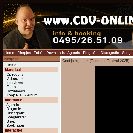
Home
·
Filmpjes
·
Foto's
·
Downloads
·
Agenda
·
Biografie
·
Discografie
·
Songt
Navigatie
Geef je mijn hart (Textradio Festival 2025)
Home
Materiaal
Optredens
Videoclips
Interviews
Foto's
Downloads
Koop Nieuw Album!
Informatie
Agenda
Biografie
Discografie
Songteksten
Shop
Boekingen
Interactief