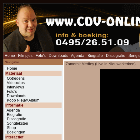
Home
·
Filmpjes
·
Foto's
·
Downloads
·
Agenda
·
Biografie
·
Discografie
·
Songt
Navigatie
Zomerhit Medley (Live in Nieuwerkerken)
Home
Materiaal
Optredens
Videoclips
Interviews
Foto's
Downloads
Koop Nieuw Album!
Informatie
Agenda
Biografie
Discografie
Songteksten
Shop
Boekingen
Interactief