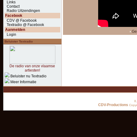
Links
Contact
Radio Uitzendingen
Facebook
CDV @ Facebook
Textradio @ Facebook
Aanmelden
Gep
Login
Beluister Textradio
De radio van onze vlaamse
artiesten!
Beluister nu Textradio
Meer Informatie
8
CDV-Productions
Copyr