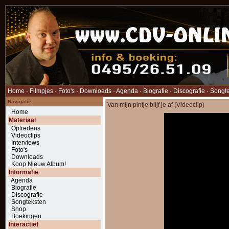
Home
·
Filmpjes
·
Foto's
·
Downloads
·
Agenda
·
Biografie
·
Discografie
·
Songt
Navigatie
Van mijn pintje blijf je af (Videoclip)
Home
Materiaal
Optredens
Videoclips
Interviews
Foto's
Downloads
Koop Nieuw Album!
Informatie
Agenda
Biografie
Discografie
Songteksten
Shop
Boekingen
Interactief