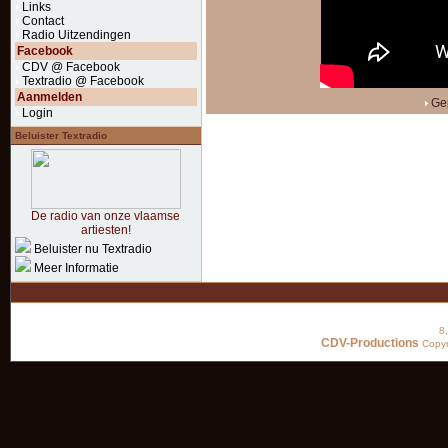
Links
Contact
Radio Uitzendingen
Facebook
CDV @ Facebook
Textradio @ Facebook
Aanmelden
Gep
Login
Beluister Textradio
De radio van onze vlaamse
artiesten!
Beluister nu Textradio
Meer Informatie
8
CDV-Productions
Copyr